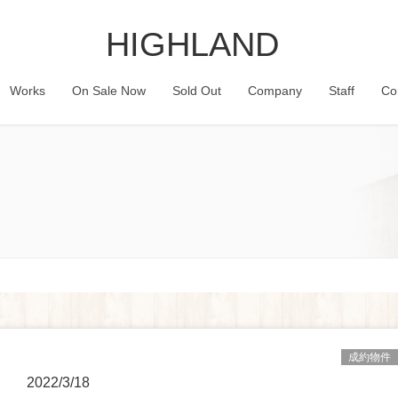
HIGHLAND
Works
On Sale Now
Sold Out
Company
Staff
Co
成約物件
2022/3/18